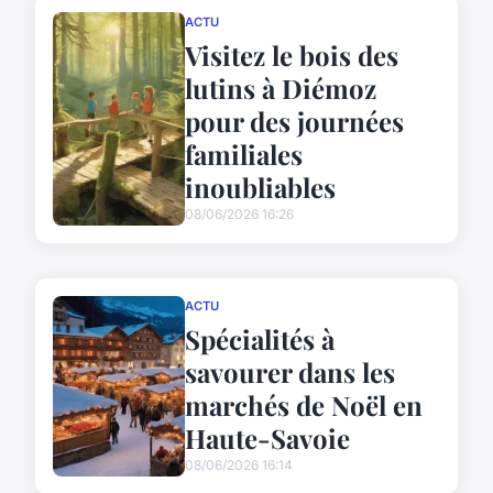
ACTU
Visitez le bois des
lutins à Diémoz
pour des journées
familiales
inoubliables
08/06/2026 16:26
ACTU
Spécialités à
savourer dans les
marchés de Noël en
Haute-Savoie
08/06/2026 16:14