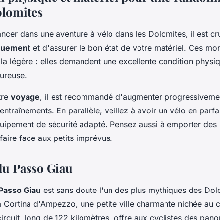
olomites
ncer dans une aventure à vélo dans les Dolomites, il est cr
quement
et d'assurer le bon état de votre matériel. Ces mo
la légère : elles demandent une excellente condition physi
oureuse.
tre
voyage
, il est recommandé d'augmenter progressivement
entraînements. En parallèle, veillez à avoir un vélo en parfai
uipement de sécurité adapté. Pensez aussi à emporter des 
faire face aux petits imprévus.
 du Passo Giau
Passo Giau
est sans doute l'un des plus mythiques des Dol
 à Cortina d'Ampezzo, une petite ville charmante nichée au
ircuit, long de 122 kilomètres, offre aux cyclistes des pan