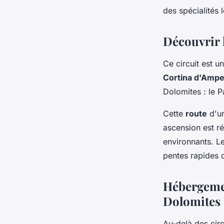
des spécialités 
Découvrir l
Ce circuit est u
Cortina d'Amp
Dolomites : le P
Cette
route
d'un
ascension est r
environnants. L
pentes rapides q
Hébergement
Dolomites
Au-delà des cir