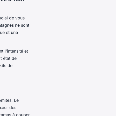
ucial de vous
ntagnes ne sont
que et une
 l'intensité et
t état de
kits de
omites. Le
 cœur des
oramas à couper