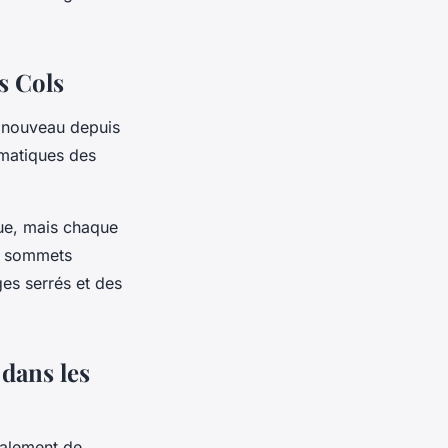
s Cols
 à nouveau depuis
ématiques des
ue, mais chaque
s sommets
es serrés et des
 dans les
galement de