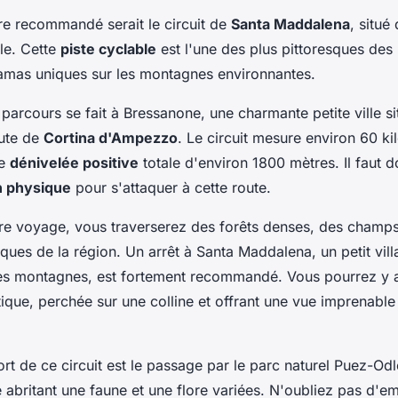
ire recommandé serait le circuit de
Santa Maddalena
, situé
le. Cette
piste cyclable
est l'une des plus pittoresques des
amas uniques sur les montagnes environnantes.
parcours se fait à Bressanone, une charmante petite ville si
oute de
Cortina d'Ampezzo
. Le circuit mesure environ 60 k
ne
dénivelée positive
totale d'environ 1800 mètres. Il faut 
n physique
pour s'attaquer à cette route.
re voyage, vous traverserez des forêts denses, des champs
iques de la région. Un arrêt à Santa Maddalena, un petit vil
es montagnes, est fortement recommandé. Vous pourrez y 
que, perchée sur une colline et offrant une vue imprenable 
ort de ce circuit est le passage par le parc naturel Puez-Odl
 abritant une faune et une flore variées. N'oubliez pas d'e