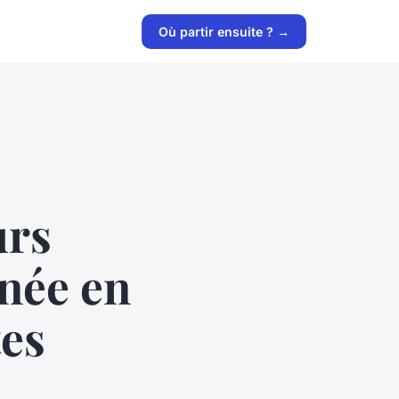
Où partir ensuite ? →
urs
née en
tes