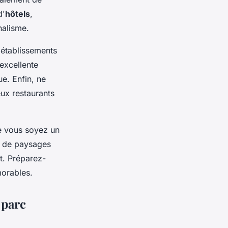
d'
hôtels
,
nalisme.
s établissements
excellente
ue. Enfin, ne
ux restaurants
e vous soyez un
e de paysages
t. Préparez-
morables.
 parc