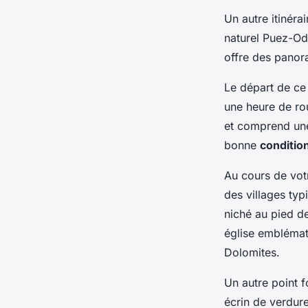
Un autre itinéra
naturel Puez-Od
offre des panor
Le départ de ce 
une heure de r
et comprend u
bonne
conditio
Au cours de vot
des villages typ
niché au pied d
église emblémati
Dolomites.
Un autre point f
écrin de verdure