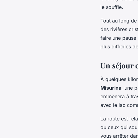
le souffle.
Tout au long de
des rivières cri
faire une pause 
plus difficiles d
Un séjour 
À quelques kilo
Misurina
, une p
emmènera à trav
avec le lac com
La route est rel
ou ceux qui souh
vous arrêter da