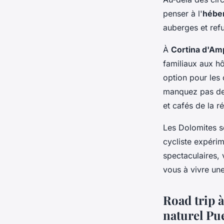
penser à l'
hébe
auberges et refu
À
Cortina d'A
familiaux aux h
option pour les 
manquez pas de 
et cafés de la r
Les Dolomites s
cycliste expéri
spectaculaires, 
vous à vivre une
Road trip
à
naturel Pu