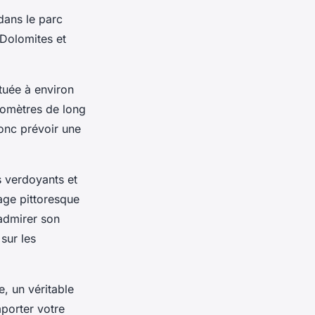
 dans le parc
 Dolomites et
tuée à environ
ilomètres de long
donc prévoir une
 verdoyants et
lage pittoresque
admirer son
sur les
e, un véritable
mporter votre