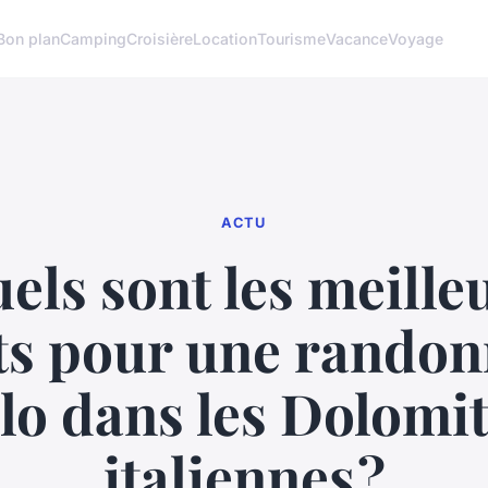
Bon plan
Camping
Croisière
Location
Tourisme
Vacance
Voyage
ACTU
els sont les meille
its pour une randon
lo dans les Dolomi
italiennes ?