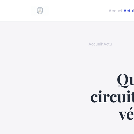
Accueil
Actu
Accueil
›
Actu
Qu
circu
vé